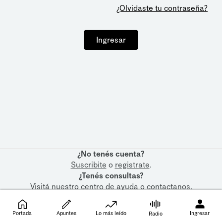
¿Olvidaste tu contraseña?
Ingresar
¿No tenés cuenta?
Suscribite
o
registrate
.
¿Tenés consultas?
Visitá nuestro
centro de ayuda
o
contactanos
.
Portada
Apuntes
Lo más leído
Ingresar
Radio