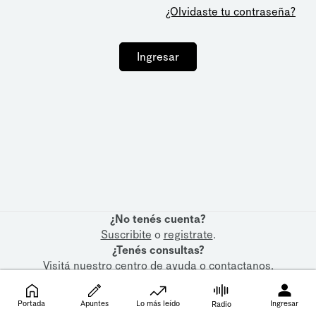
¿Olvidaste tu contraseña?
Ingresar
¿No tenés cuenta?
Suscribite
o
registrate
.
¿Tenés consultas?
Visitá nuestro
centro de ayuda
o
contactanos
.
Portada
Apuntes
Lo más leído
Ingresar
Radio