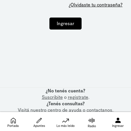
¿Olvidaste tu contraseña?
Ingresar
¿No tenés cuenta?
Suscribite
o
registrate
.
¿Tenés consultas?
Visitá nuestro
centro de ayuda
o
contactanos
.
Portada
Apuntes
Lo más leído
Ingresar
Radio