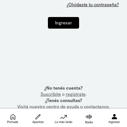
¿Olvidaste tu contraseña?
Ingresar
¿No tenés cuenta?
Suscribite
o
registrate
.
¿Tenés consultas?
Visitá nuestro
centro de ayuda
o
contactanos
.
Portada
Apuntes
Lo más leído
Ingresar
Radio