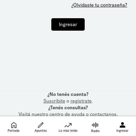
¿Olvidaste tu contraseña?
Ingresar
¿No tenés cuenta?
Suscribite
o
registrate
.
¿Tenés consultas?
Visitá nuestro
centro de ayuda
o
contactanos
.
Portada
Apuntes
Lo más leído
Ingresar
Radio