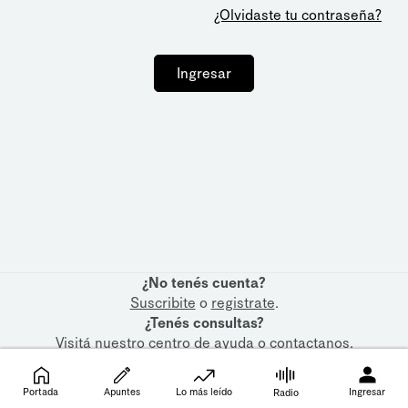
¿Olvidaste tu contraseña?
Ingresar
¿No tenés cuenta?
Suscribite
o
registrate
.
¿Tenés consultas?
Visitá nuestro
centro de ayuda
o
contactanos
.
Portada
Apuntes
Lo más leído
Ingresar
Radio