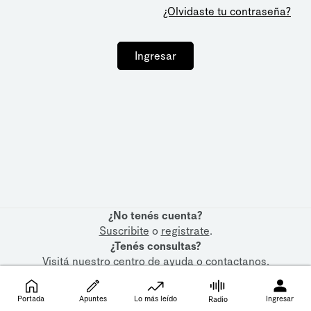
¿Olvidaste tu contraseña?
Ingresar
¿No tenés cuenta?
Suscribite
o
registrate
.
¿Tenés consultas?
Visitá nuestro
centro de ayuda
o
contactanos
.
Portada
Apuntes
Lo más leído
Ingresar
Radio