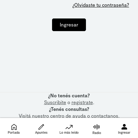
¿Olvidaste tu contraseña?
Ingresar
¿No tenés cuenta?
Suscribite
o
registrate
.
¿Tenés consultas?
Visitá nuestro
centro de ayuda
o
contactanos
.
Portada
Apuntes
Lo más leído
Ingresar
Radio