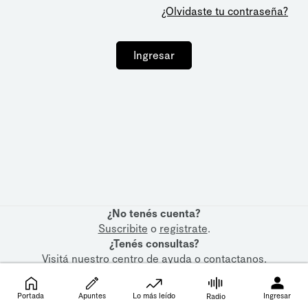
¿Olvidaste tu contraseña?
Ingresar
¿No tenés cuenta?
Suscribite
o
registrate
.
¿Tenés consultas?
Visitá nuestro
centro de ayuda
o
contactanos
.
Portada
Apuntes
Lo más leído
Ingresar
Radio