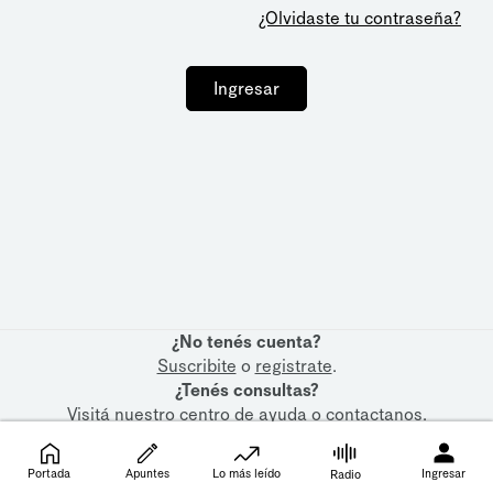
¿Olvidaste tu contraseña?
Ingresar
¿No tenés cuenta?
Suscribite
o
registrate
.
¿Tenés consultas?
Visitá nuestro
centro de ayuda
o
contactanos
.
Portada
Apuntes
Lo más leído
Ingresar
Radio