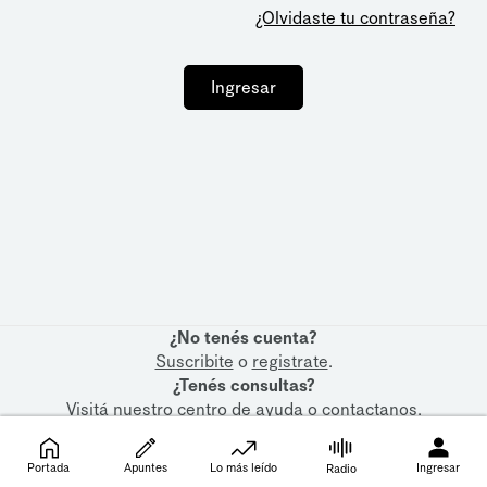
¿Olvidaste tu contraseña?
Ingresar
¿No tenés cuenta?
Suscribite
o
registrate
.
¿Tenés consultas?
Visitá nuestro
centro de ayuda
o
contactanos
.
Portada
Apuntes
Lo más leído
Ingresar
Radio