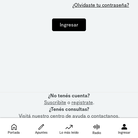
¿Olvidaste tu contraseña?
Ingresar
¿No tenés cuenta?
Suscribite
o
registrate
.
¿Tenés consultas?
Visitá nuestro
centro de ayuda
o
contactanos
.
Portada
Apuntes
Lo más leído
Ingresar
Radio