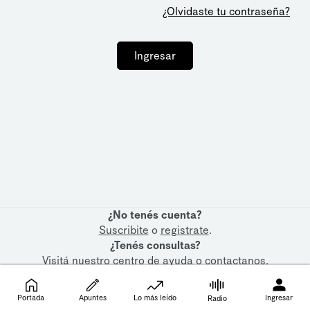
¿Olvidaste tu contraseña?
Ingresar
¿No tenés cuenta?
Suscribite
o
registrate
.
¿Tenés consultas?
Visitá nuestro
centro de ayuda
o
contactanos
.
Portada
Apuntes
Lo más leído
Ingresar
Radio