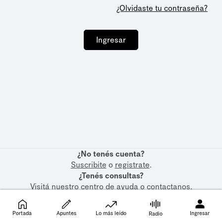
¿Olvidaste tu contraseña?
Ingresar
¿No tenés cuenta?
Suscribite
o
registrate
.
¿Tenés consultas?
Visitá nuestro
centro de ayuda
o
contactanos
.
Portada
Apuntes
Lo más leído
Ingresar
Radio