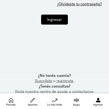
¿Olvidaste tu contraseña?
Ingresar
¿No tenés cuenta?
Suscribite
o
registrate
.
¿Tenés consultas?
Visitá nuestro
centro de ayuda
o
contactanos
.
Portada
Apuntes
Lo más leído
Ingresar
Radio