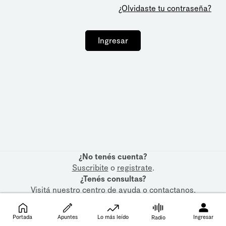
¿Olvidaste tu contraseña?
Ingresar
¿No tenés cuenta?
Suscribite
o
registrate
.
¿Tenés consultas?
Visitá nuestro
centro de ayuda
o
contactanos
.
Portada
Apuntes
Lo más leído
Ingresar
Radio