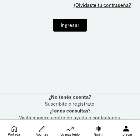
¿Olvidaste tu contraseña?
Ingresar
¿No tenés cuenta?
Suscribite
o
registrate
.
¿Tenés consultas?
Visitá nuestro
centro de ayuda
o
contactanos
.
Portada
Apuntes
Lo más leído
Ingresar
Radio