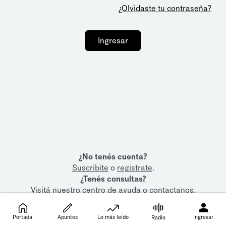
¿Olvidaste tu contraseña?
Ingresar
¿No tenés cuenta?
Suscribite
o
registrate
.
¿Tenés consultas?
Visitá nuestro
centro de ayuda
o
contactanos
.
Portada
Apuntes
Lo más leído
Ingresar
Radio