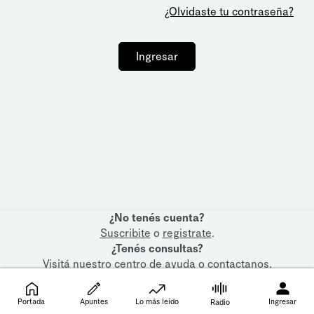
¿Olvidaste tu contraseña?
Ingresar
¿No tenés cuenta?
Suscribite
o
registrate
.
¿Tenés consultas?
Visitá nuestro
centro de ayuda
o
contactanos
.
Portada
Apuntes
Lo más leído
Ingresar
Radio