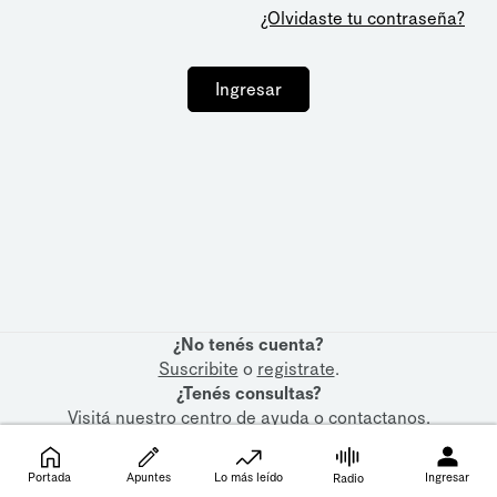
¿Olvidaste tu contraseña?
Ingresar
¿No tenés cuenta?
Suscribite
o
registrate
.
¿Tenés consultas?
Visitá nuestro
centro de ayuda
o
contactanos
.
Portada
Apuntes
Lo más leído
Ingresar
Radio