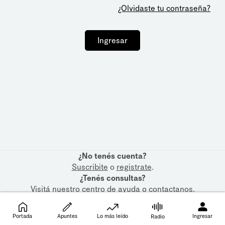
¿Olvidaste tu contraseña?
Ingresar
¿No tenés cuenta?
Suscribite
o
registrate
.
¿Tenés consultas?
Visitá nuestro
centro de ayuda
o
contactanos
.
Portada
Apuntes
Lo más leído
Ingresar
Radio