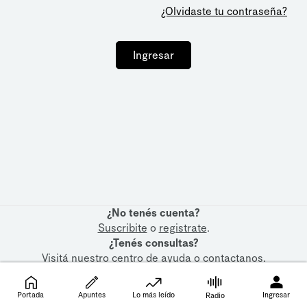
¿Olvidaste tu contraseña?
Ingresar
¿No tenés cuenta?
Suscribite
o
registrate
.
¿Tenés consultas?
Visitá nuestro
centro de ayuda
o
contactanos
.
Portada
Apuntes
Lo más leído
Ingresar
Radio