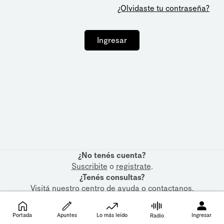
¿Olvidaste tu contraseña?
Ingresar
¿No tenés cuenta?
Suscribite
o
registrate
.
¿Tenés consultas?
Visitá nuestro
centro de ayuda
o
contactanos
.
Portada
Apuntes
Lo más leído
Ingresar
Radio