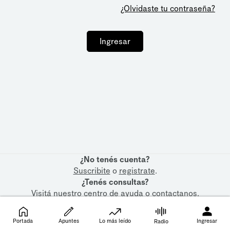
¿Olvidaste tu contraseña?
Ingresar
¿No tenés cuenta?
Suscribite
o
registrate
.
¿Tenés consultas?
Visitá nuestro
centro de ayuda
o
contactanos
.
Portada
Apuntes
Lo más leído
Ingresar
Radio