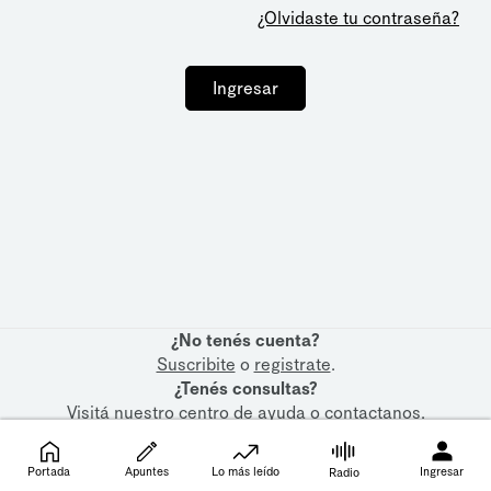
¿Olvidaste tu contraseña?
Ingresar
¿No tenés cuenta?
Suscribite
o
registrate
.
¿Tenés consultas?
Visitá nuestro
centro de ayuda
o
contactanos
.
Portada
Apuntes
Lo más leído
Ingresar
Radio