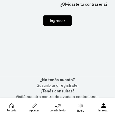
¿Olvidaste tu contraseña?
Ingresar
¿No tenés cuenta?
Suscribite
o
registrate
.
¿Tenés consultas?
Visitá nuestro
centro de ayuda
o
contactanos
.
Portada
Apuntes
Lo más leído
Ingresar
Radio