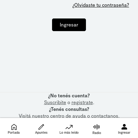
¿Olvidaste tu contraseña?
Ingresar
¿No tenés cuenta?
Suscribite
o
registrate
.
¿Tenés consultas?
Visitá nuestro
centro de ayuda
o
contactanos
.
Portada
Apuntes
Lo más leído
Ingresar
Radio