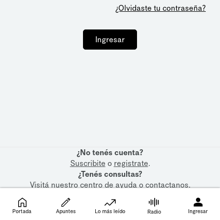
¿Olvidaste tu contraseña?
Ingresar
¿No tenés cuenta?
Suscribite
o
registrate
.
¿Tenés consultas?
Visitá nuestro
centro de ayuda
o
contactanos
.
Portada
Apuntes
Lo más leído
Ingresar
Radio