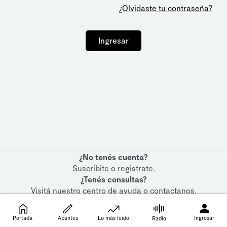
¿Olvidaste tu contraseña?
Ingresar
¿No tenés cuenta?
Suscribite
o
registrate
.
¿Tenés consultas?
Visitá nuestro
centro de ayuda
o
contactanos
.
Portada
Apuntes
Lo más leído
Ingresar
Radio