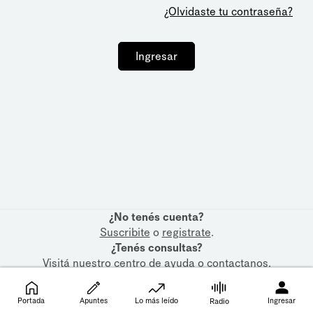
¿Olvidaste tu contraseña?
Ingresar
¿No tenés cuenta?
Suscribite
o
registrate
.
¿Tenés consultas?
Visitá nuestro
centro de ayuda
o
contactanos
.
Portada
Apuntes
Lo más leído
Ingresar
Radio