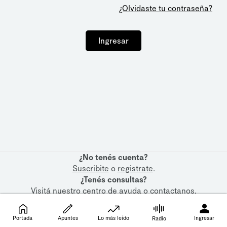
¿Olvidaste tu contraseña?
Ingresar
¿No tenés cuenta?
Suscribite
o
registrate
.
¿Tenés consultas?
Visitá nuestro
centro de ayuda
o
contactanos
.
Portada
Apuntes
Lo más leído
Ingresar
Radio