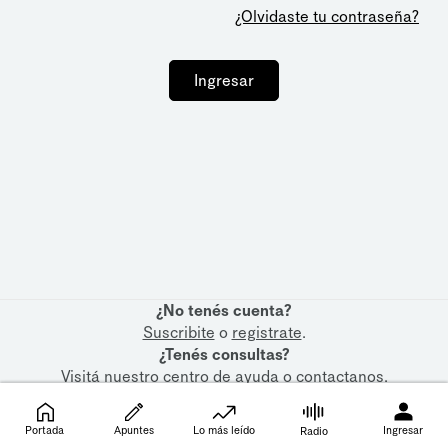
¿Olvidaste tu contraseña?
Ingresar
¿No tenés cuenta?
Suscribite
o
registrate
.
¿Tenés consultas?
Visitá nuestro
centro de ayuda
o
contactanos
.
Portada
Apuntes
Lo más leído
Ingresar
Radio