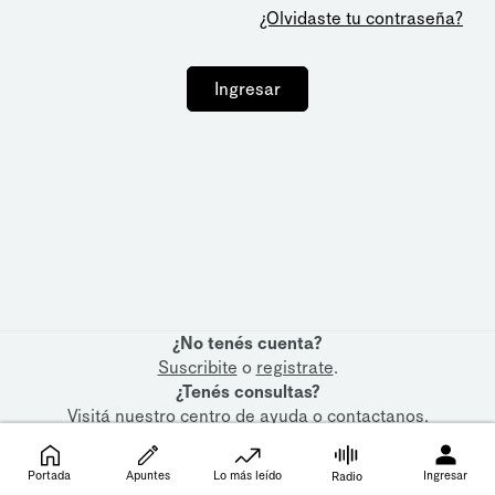
¿Olvidaste tu contraseña?
Ingresar
¿No tenés cuenta?
Suscribite
o
registrate
.
¿Tenés consultas?
Visitá nuestro
centro de ayuda
o
contactanos
.
Portada
Apuntes
Lo más leído
Ingresar
Radio