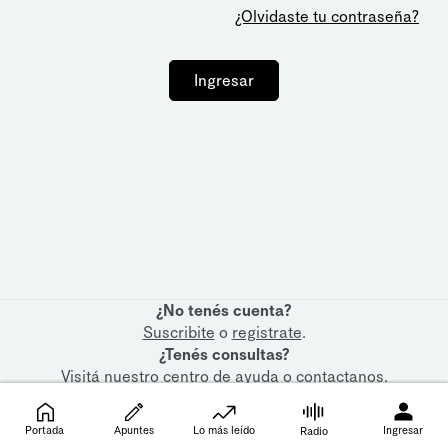
¿Olvidaste tu contraseña?
Ingresar
¿No tenés cuenta?
Suscribite
o
registrate
.
¿Tenés consultas?
Visitá nuestro
centro de ayuda
o
contactanos
.
Portada
Apuntes
Lo más leído
Ingresar
Radio