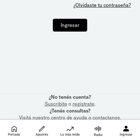
¿Olvidaste tu contraseña?
Ingresar
¿No tenés cuenta?
Suscribite
o
registrate
.
¿Tenés consultas?
Visitá nuestro
centro de ayuda
o
contactanos
.
Portada
Apuntes
Lo más leído
Ingresar
Radio