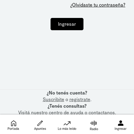
¿Olvidaste tu contraseña?
Ingresar
¿No tenés cuenta?
Suscribite
o
registrate
.
¿Tenés consultas?
Visitá nuestro
centro de ayuda
o
contactanos
.
Portada
Apuntes
Lo más leído
Ingresar
Radio