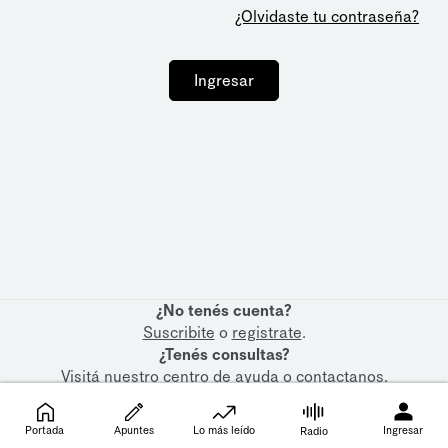
¿Olvidaste tu contraseña?
Ingresar
¿No tenés cuenta?
Suscribite
o
registrate
.
¿Tenés consultas?
Visitá nuestro
centro de ayuda
o
contactanos
.
Portada
Apuntes
Lo más leído
Ingresar
Radio