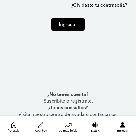
¿Olvidaste tu contraseña?
Ingresar
¿No tenés cuenta?
Suscribite
o
registrate
.
¿Tenés consultas?
Visitá nuestro
centro de ayuda
o
contactanos
.
Portada
Apuntes
Lo más leído
Ingresar
Radio