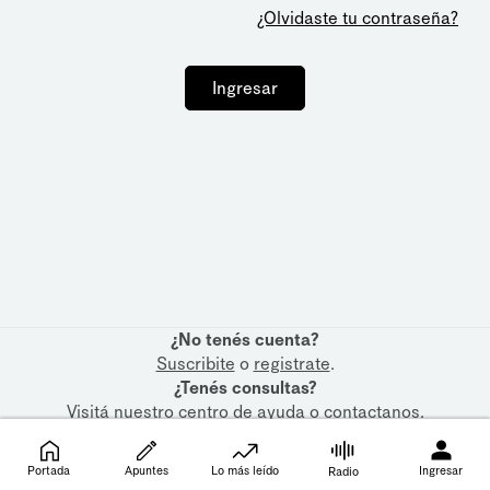
¿Olvidaste tu contraseña?
Ingresar
¿No tenés cuenta?
Suscribite
o
registrate
.
¿Tenés consultas?
Visitá nuestro
centro de ayuda
o
contactanos
.
Portada
Apuntes
Lo más leído
Ingresar
Radio