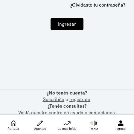
¿Olvidaste tu contraseña?
Ingresar
¿No tenés cuenta?
Suscribite
o
registrate
.
¿Tenés consultas?
Visitá nuestro
centro de ayuda
o
contactanos
.
Portada
Apuntes
Lo más leído
Ingresar
Radio