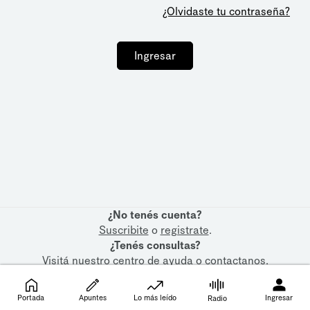
¿Olvidaste tu contraseña?
Ingresar
¿No tenés cuenta?
Suscribite
o
registrate
.
¿Tenés consultas?
Visitá nuestro
centro de ayuda
o
contactanos
.
Portada
Apuntes
Lo más leído
Ingresar
Radio