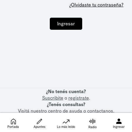
¿Olvidaste tu contraseña?
Ingresar
¿No tenés cuenta?
Suscribite
o
registrate
.
¿Tenés consultas?
Visitá nuestro
centro de ayuda
o
contactanos
.
Portada
Apuntes
Lo más leído
Ingresar
Radio