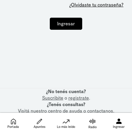
¿Olvidaste tu contraseña?
Ingresar
¿No tenés cuenta?
Suscribite
o
registrate
.
¿Tenés consultas?
Visitá nuestro
centro de ayuda
o
contactanos
.
Portada
Apuntes
Lo más leído
Ingresar
Radio