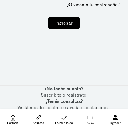
¿Olvidaste tu contraseña?
Ingresar
¿No tenés cuenta?
Suscribite
o
registrate
.
¿Tenés consultas?
Visitá nuestro
centro de ayuda
o
contactanos
.
Portada
Apuntes
Lo más leído
Ingresar
Radio