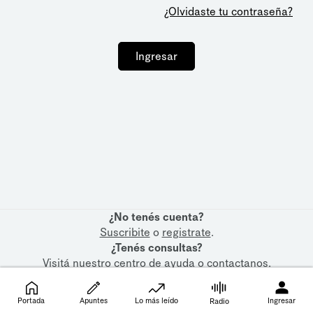
¿Olvidaste tu contraseña?
Ingresar
¿No tenés cuenta?
Suscribite
o
registrate
.
¿Tenés consultas?
Visitá nuestro
centro de ayuda
o
contactanos
.
Portada
Apuntes
Lo más leído
Ingresar
Radio