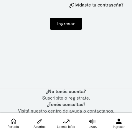
¿Olvidaste tu contraseña?
Ingresar
¿No tenés cuenta?
Suscribite
o
registrate
.
¿Tenés consultas?
Visitá nuestro
centro de ayuda
o
contactanos
.
Portada
Apuntes
Lo más leído
Ingresar
Radio