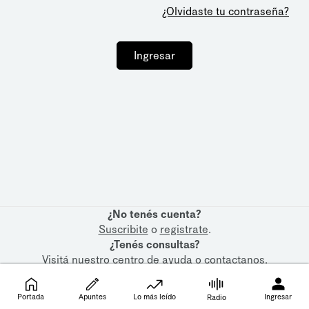
¿Olvidaste tu contraseña?
Ingresar
¿No tenés cuenta?
Suscribite
o
registrate
.
¿Tenés consultas?
Visitá nuestro
centro de ayuda
o
contactanos
.
Portada
Apuntes
Lo más leído
Ingresar
Radio