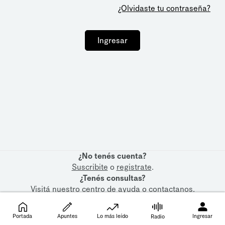
¿Olvidaste tu contraseña?
Ingresar
¿No tenés cuenta?
Suscribite
o
registrate
.
¿Tenés consultas?
Visitá nuestro
centro de ayuda
o
contactanos
.
Portada
Apuntes
Lo más leído
Ingresar
Radio