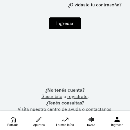
¿Olvidaste tu contraseña?
Ingresar
¿No tenés cuenta?
Suscribite
o
registrate
.
¿Tenés consultas?
Visitá nuestro
centro de ayuda
o
contactanos
.
Portada
Apuntes
Lo más leído
Ingresar
Radio