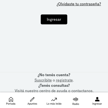
¿Olvidaste tu contraseña?
Ingresar
¿No tenés cuenta?
Suscribite
o
registrate
.
¿Tenés consultas?
Visitá nuestro
centro de ayuda
o
contactanos
.
Portada
Apuntes
Lo más leído
Ingresar
Radio